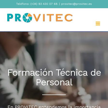
Skip
Teléfono: (+34) 93 430 07 68
|
provitec@provitec.es
to
content
Formación Técnica de
Personal
En PROVITEC entendemos la importancia