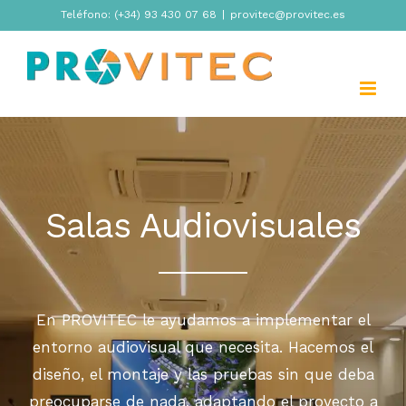
Skip
Teléfono: (+34) 93 430 07 68
|
provitec@provitec.es
to
content
Salas Audiovisuales
En PROVITEC le ayudamos a implementar el
entorno audiovisual que necesita. Hacemos el
diseño, el montaje y las pruebas sin que deba
preocuparse de nada, adaptando el proyecto a