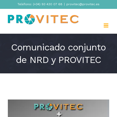
Skip
Teléfono: (+34) 93 430 07 68
|
provitec@provitec.es
to
content
Comunicado conjunto
de NRD y PROVITEC
View
Larger