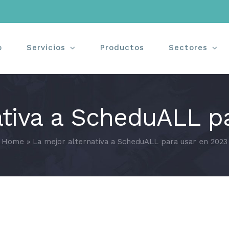
o
Servicios
Productos
Sectores
ativa a ScheduALL p
Home
»
La mejor alternativa a ScheduALL para usar en 2023