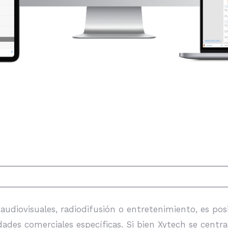
L para usar en 2023
audiovisuales, radiodifusión o entretenimiento, es pos
es comerciales específicas. Si bien Xytech se centra e