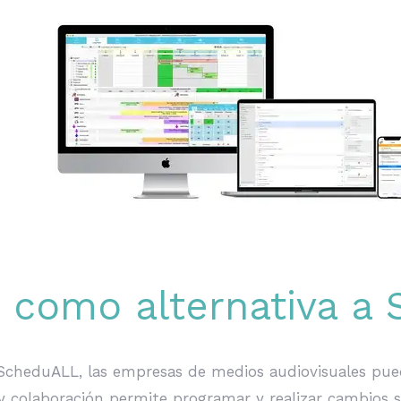
e como alternativa a
ScheduALL, las empresas de medios audiovisuales pued
 colaboración permite programar y realizar cambios sin