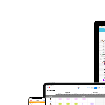
View
Larger
Image