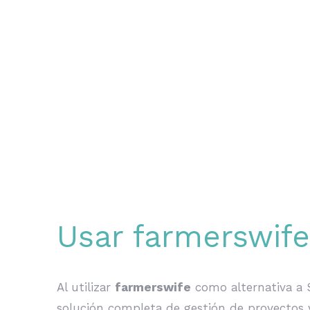
Usar farmerswif
Al utilizar
farmerswife
como alternativa a 
solución completa de gestión de proyectos y